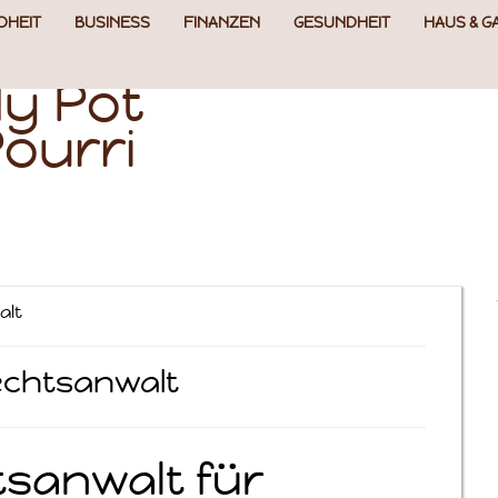
DHEIT
BUSINESS
FINANZEN
GESUNDHEIT
HAUS & G
y Pot
ourri
alt
chtsanwalt
sanwalt für